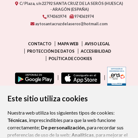
C/ Plaza, s/n
22792
SANTA CRUZ DE LA SERÓS (HUESCA)
- ARAGÓN
(ESPAÑA)
974361974
974361974
aytosantacruzdelaseros@hotmail.com
CONTACTO
MAPA WEB
AVISO LEGAL
PROTECCIÓN DE DATOS
ACCESIBILIDAD
POLÍTICA DE COOKIES
ENLAC
Este sitio utiliza cookies
Nuestra web utiliza los siguientes tipos de cookies:
Técnicas
, imprescindibles para que la web funcione
correctamente;
De personalización,
para recordar sus
preferencias de uso de la web;
Analíticas
, para mejorar el