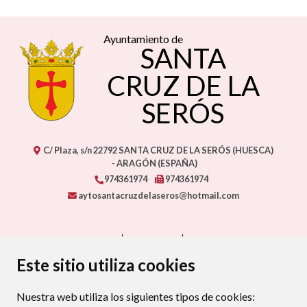
Ayuntamiento de
SANTA
CRUZ DE LA
SERÓS
C/ Plaza, s/n
22792
SANTA CRUZ DE LA SERÓS (HUESCA)
- ARAGÓN
(ESPAÑA)
974361974
974361974
aytosantacruzdelaseros@hotmail.com
CONTACTO
MAPA WEB
AVISO LEGAL
PROTECCIÓN DE DATOS
ACCESIBILIDAD
Este sitio utiliza cookies
POLÍTICA DE COOKIES
Nuestra web utiliza los siguientes tipos de cookies:
ENLAC