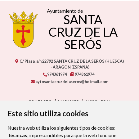
Ayuntamiento de
SANTA
CRUZ DE LA
SERÓS
C/ Plaza, s/n
22792
SANTA CRUZ DE LA SERÓS (HUESCA)
- ARAGÓN
(ESPAÑA)
974361974
974361974
aytosantacruzdelaseros@hotmail.com
CONTACTO
MAPA WEB
AVISO LEGAL
PROTECCIÓN DE DATOS
ACCESIBILIDAD
Este sitio utiliza cookies
POLÍTICA DE COOKIES
Nuestra web utiliza los siguientes tipos de cookies:
ENLAC
Técnicas
, imprescindibles para que la web funcione