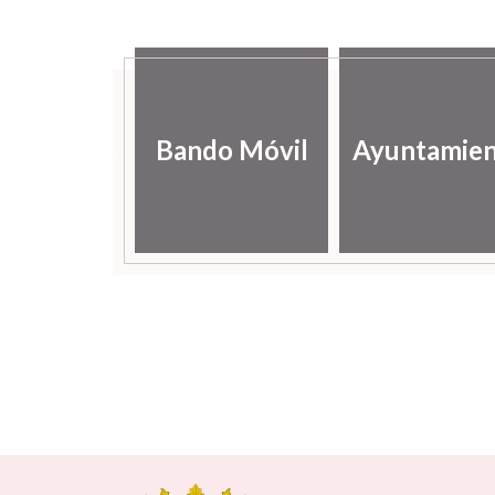
lería de
Bando Móvil
Ayuntamie
ágenes