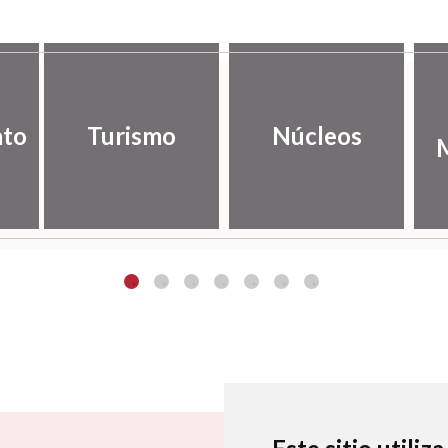
nto
Turismo
Núcleos
M