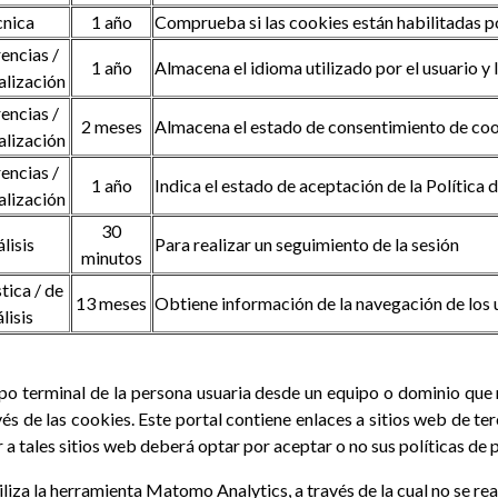
cnica
1 año
Comprueba si las cookies están habilitadas 
encias /
1 año
Almacena el idioma utilizado por el usuario y 
alización
encias /
2 meses
Almacena el estado de consentimiento de cook
alización
encias /
1 año
Indica el estado de aceptación de la Política 
alización
30
lisis
Para realizar un seguimiento de la sesión
minutos
tica / de
13 meses
Obtiene información de la navegación de los 
lisis
ipo terminal de la persona usuaria desde un equipo o dominio que 
és de las cookies. Este portal contiene enlaces a sitios web de te
r a tales sitios web deberá optar por aceptar o no sus políticas de 
iliza la herramienta Matomo Analytics, a través de la cual no se re