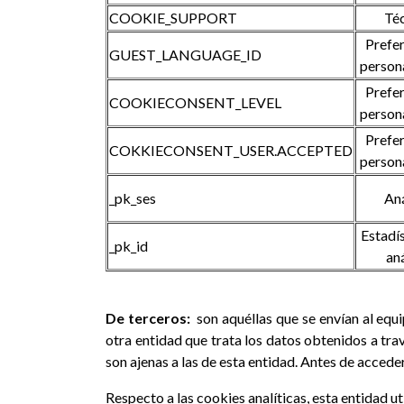
COOKIE_SUPPORT
Té
Prefer
GUEST_LANGUAGE_ID
person
Prefer
COOKIECONSENT_LEVEL
person
Prefer
COKKIECONSENT_USER.ACCEPTED
person
_pk_ses
Aná
Estadís
_pk_id
aná
De terceros:
son aquéllas que se envían al equ
otra entidad que trata los datos obtenidos a trav
son ajenas a las de esta entidad. Antes de accede
Respecto a las cookies analíticas, esta entidad ut