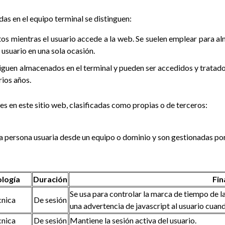
as en el equipo terminal se distinguen:
os mientras el usuario accede a la web. Se suelen emplear para a
l usuario en una sola ocasión.
siguen almacenados en el terminal y pueden ser accedidos y tratad
rios años.
es en este sitio web, clasificadas como propias o de terceros:
 la persona usuaria desde un equipo o dominio y son gestionadas por
ología
Duración
Fin
Se usa para controlar la marca de tiempo de la
cnica
De sesión
una advertencia de javascript al usuario cuan
cnica
De sesión
Mantiene la sesión activa del usuario.