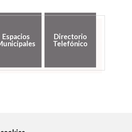
Espacios
Directorio
Galería
unicipales
Telefónico
imáge