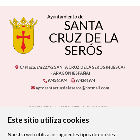
Ayuntamiento de
SANTA
CRUZ DE LA
SERÓS
C/ Plaza, s/n
22792
SANTA CRUZ DE LA SERÓS (HUESCA)
- ARAGÓN
(ESPAÑA)
974361974
974361974
aytosantacruzdelaseros@hotmail.com
CONTACTO
MAPA WEB
AVISO LEGAL
PROTECCIÓN DE DATOS
ACCESIBILIDAD
Este sitio utiliza cookies
POLÍTICA DE COOKIES
Nuestra web utiliza los siguientes tipos de cookies:
ENLAC