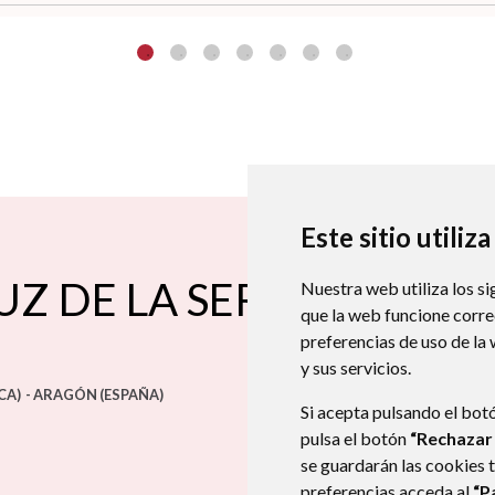
Este sitio utiliz
UZ DE LA SERÓS
Nuestra web utiliza los si
que la web funcione corr
preferencias de uso de la
y sus servicios.
CA)
- ARAGÓN
(ESPAÑA)
Si acepta pulsando el bot
pulsa el botón
“Rechazar
se guardarán las cookies 
preferencias acceda al
“P