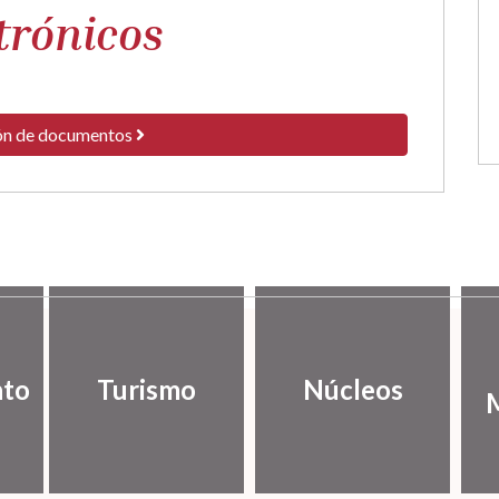
trónicos
ón de documentos
nto
Turismo
Núcleos
M