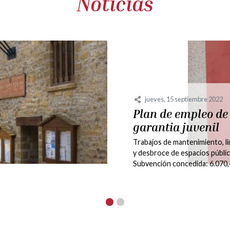
Noticias
sábado, 26 febrero 2022
Toma de posesión 
la nueva Alcaldes
ACTAS MUNICIPALES
El Ayuntamiento de Santa Cruz
Serós se complace en informa
sus muy estimados vecinos, q
día de hoy, 3 de febrero de 20
las 14.50...