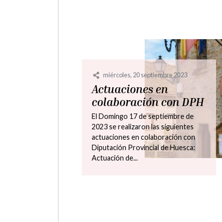
sábado, 26 febrero 2022
Horarios de los
autobuses Pamplona-
Jaca
FOMENTO Y DESARROLLO
AYUNTAMIENTO
OTRAS NOTICIAS
RELACIONADAS CON EL
MUNICIPIO
Horarios autobuses Pamplona-Jaca,
Jaca-Pamplona a partir del 7 de
febrero de 2022