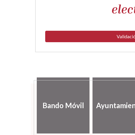
elec
Validaci
lería de
Bando Móvil
Ayuntamie
ágenes