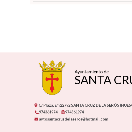
Ayuntamiento de
SANTA CR
C/ Plaza, s/n
22792
SANTA CRUZ DE LA SERÓS (HUES
974361974
974361974
aytosantacruzdelaseros@hotmail.com