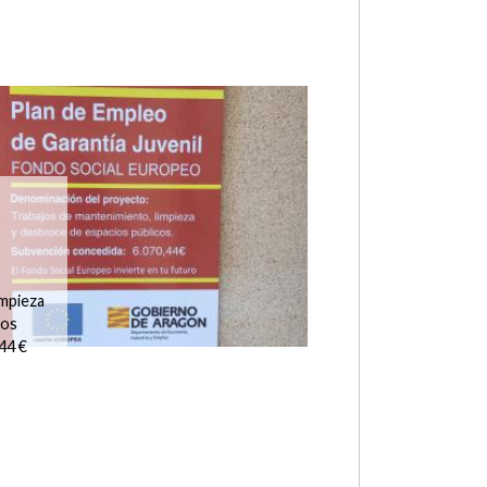
de
a
 de la
r a
ue el
22, a