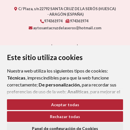
C/ Plaza, s/n
22792
SANTA CRUZ DE LA SERÓS (HUESCA)
- ARAGÓN
(ESPAÑA)
974361974
974361974
aytosantacruzdelaseros@hotmail.com
CONTACTO
MAPA WEB
AVISO LEGAL
PROTECCIÓN DE DATOS
ACCESIBILIDAD
Este sitio utiliza cookies
POLÍTICA DE COOKIES
Nuestra web utiliza los siguientes tipos de cookies:
ENLAC
Técnicas
, imprescindibles para que la web funcione
correctamente;
De personalización,
para recordar sus
preferencias de uso de la web;
Analíticas
, para mejorar el
funcionamiento de la web y sus servicios.
Aceptar todas
Si acepta pulsando el botón
“Aceptar todas”
Rechazar todas
consideramos que acepta su uso. Si pulsa el botón
“Rechazar todas”
o continúa navegando sin realizar
Panel de configuración de Cookies