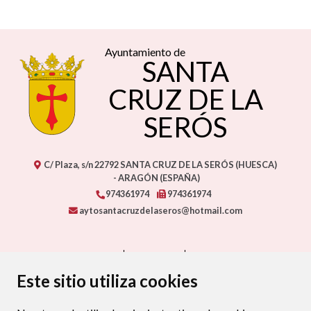
Ayuntamiento de
SANTA
CRUZ DE LA
SERÓS
C/ Plaza, s/n
22792
SANTA CRUZ DE LA SERÓS (HUESCA)
- ARAGÓN
(ESPAÑA)
974361974
974361974
aytosantacruzdelaseros@hotmail.com
CONTACTO
MAPA WEB
AVISO LEGAL
PROTECCIÓN DE DATOS
ACCESIBILIDAD
Este sitio utiliza cookies
POLÍTICA DE COOKIES