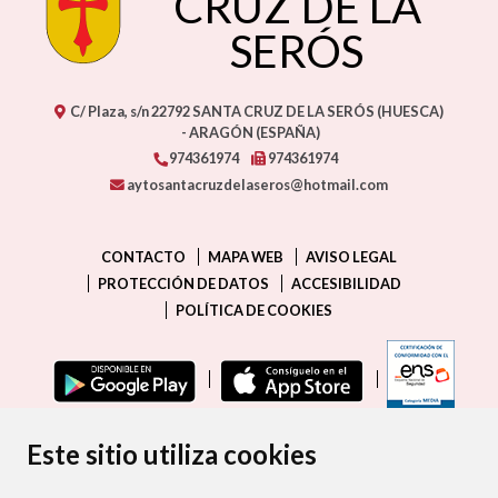
CRUZ DE LA
SERÓS
C/ Plaza, s/n
22792
SANTA CRUZ DE LA SERÓS (HUESCA)
- ARAGÓN
(ESPAÑA)
974361974
974361974
aytosantacruzdelaseros@hotmail.com
CONTACTO
MAPA WEB
AVISO LEGAL
PROTECCIÓN DE DATOS
ACCESIBILIDAD
POLÍTICA DE COOKIES
ENLAC
Este sitio utiliza cookies