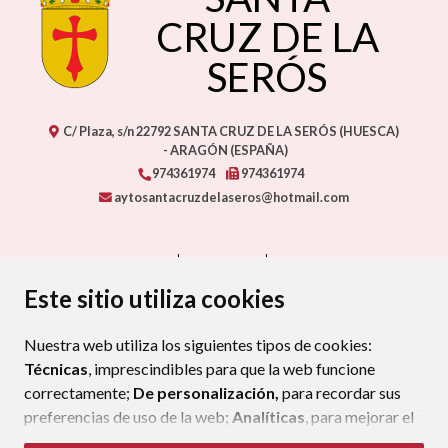
CRUZ DE LA
SERÓS
C/ Plaza, s/n
22792
SANTA CRUZ DE LA SERÓS (HUESCA)
- ARAGÓN
(ESPAÑA)
974361974
974361974
aytosantacruzdelaseros@hotmail.com
CONTACTO
MAPA WEB
AVISO LEGAL
PROTECCIÓN DE DATOS
ACCESIBILIDAD
Este sitio utiliza cookies
POLÍTICA DE COOKIES
Nuestra web utiliza los siguientes tipos de cookies:
ENLAC
Técnicas
, imprescindibles para que la web funcione
correctamente;
De personalización,
para recordar sus
preferencias de uso de la web;
Analíticas
, para mejorar el
funcionamiento de la web y sus servicios.