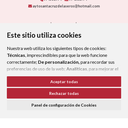
aytosantacruzdelaseros@hotmail.com
CONTACTO
MAPA WEB
AVISO LEGAL
PROTECCIÓN DE DATOS
ACCESIBILIDAD
Este sitio utiliza cookies
POLÍTICA DE COOKIES
Nuestra web utiliza los siguientes tipos de cookies:
ENLAC
Técnicas
, imprescindibles para que la web funcione
correctamente;
De personalización,
para recordar sus
preferencias de uso de la web;
Analíticas
, para mejorar el
funcionamiento de la web y sus servicios.
Aceptar todas
Si acepta pulsando el botón
“Aceptar todas”
Rechazar todas
consideramos que acepta su uso. Si pulsa el botón
“Rechazar todas”
o continúa navegando sin realizar
Panel de configuración de Cookies
ninguna acción, se guardarán las cookies técnicas
imprescindibles. Para personalizar sus preferencias
acceda al
“Panel de configuración de cookies”.