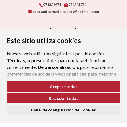
974361974
974361974
aytosantacruzdelaseros@hotmail.com
CONTACTO
MAPA WEB
AVISO LEGAL
PROTECCIÓN DE DATOS
ACCESIBILIDAD
Este sitio utiliza cookies
POLÍTICA DE COOKIES
Nuestra web utiliza los siguientes tipos de cookies:
ENLAC
Técnicas
, imprescindibles para que la web funcione
correctamente;
De personalización,
para recordar sus
preferencias de uso de la web;
Analíticas
, para mejorar el
funcionamiento de la web y sus servicios.
Aceptar todas
Si acepta pulsando el botón
“Aceptar todas”
Rechazar todas
consideramos que acepta su uso. Si pulsa el botón
“Rechazar todas”
o continúa navegando sin realizar
Panel de configuración de Cookies
ninguna acción, se guardarán las cookies técnicas
imprescindibles. Para personalizar sus preferencias
acceda al
“Panel de configuración de cookies”.