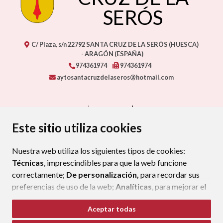
SERÓS
C/ Plaza, s/n
22792
SANTA CRUZ DE LA SERÓS (HUESCA)
- ARAGÓN
(ESPAÑA)
974361974
974361974
aytosantacruzdelaseros@hotmail.com
CONTACTO
MAPA WEB
AVISO LEGAL
PROTECCIÓN DE DATOS
ACCESIBILIDAD
Este sitio utiliza cookies
POLÍTICA DE COOKIES
Nuestra web utiliza los siguientes tipos de cookies:
ENLAC
Técnicas
, imprescindibles para que la web funcione
correctamente;
De personalización,
para recordar sus
preferencias de uso de la web;
Analíticas
, para mejorar el
funcionamiento de la web y sus servicios.
Aceptar todas
Si acepta pulsando el botón
“Aceptar todas”