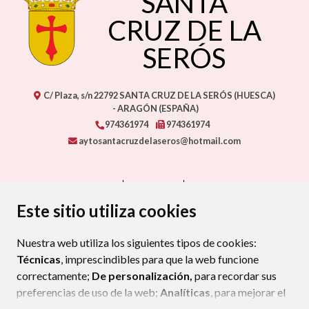
SANTA
CRUZ DE LA
SERÓS
C/ Plaza, s/n
22792
SANTA CRUZ DE LA SERÓS (HUESCA)
- ARAGÓN
(ESPAÑA)
974361974
974361974
aytosantacruzdelaseros@hotmail.com
CONTACTO
MAPA WEB
AVISO LEGAL
PROTECCIÓN DE DATOS
ACCESIBILIDAD
Este sitio utiliza cookies
POLÍTICA DE COOKIES
Nuestra web utiliza los siguientes tipos de cookies:
ENLAC
Técnicas
, imprescindibles para que la web funcione
correctamente;
De personalización,
para recordar sus
preferencias de uso de la web;
Analíticas
, para mejorar el
funcionamiento de la web y sus servicios.