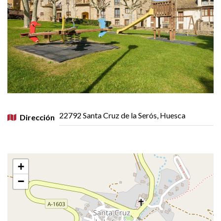
22792 Santa Cruz de la Serós, Huesca
Dirección
+
−