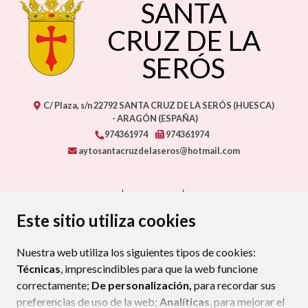
SANTA
CRUZ DE LA
SERÓS
C/ Plaza, s/n
22792
SANTA CRUZ DE LA SERÓS (HUESCA)
- ARAGÓN
(ESPAÑA)
974361974
974361974
aytosantacruzdelaseros@hotmail.com
CONTACTO
MAPA WEB
AVISO LEGAL
PROTECCIÓN DE DATOS
ACCESIBILIDAD
Este sitio utiliza cookies
POLÍTICA DE COOKIES
Nuestra web utiliza los siguientes tipos de cookies:
ENLAC
Técnicas
, imprescindibles para que la web funcione
correctamente;
De personalización,
para recordar sus
preferencias de uso de la web;
Analíticas
, para mejorar el