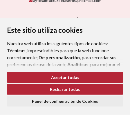
aytosantacruzdelaseros@hotmail.com
CONTACTO
MAPA WEB
AVISO LEGAL
PROTECCIÓN DE DATOS
ACCESIBILIDAD
Este sitio utiliza cookies
POLÍTICA DE COOKIES
Nuestra web utiliza los siguientes tipos de cookies:
ENLAC
Técnicas
, imprescindibles para que la web funcione
correctamente;
De personalización,
para recordar sus
preferencias de uso de la web;
Analíticas
, para mejorar el
funcionamiento de la web y sus servicios.
Aceptar todas
Si acepta pulsando el botón
“Aceptar todas”
Rechazar todas
consideramos que acepta su uso. Si pulsa el botón
“Rechazar todas”
o continúa navegando sin realizar
Panel de configuración de Cookies
ninguna acción, se guardarán las cookies técnicas
imprescindibles. Para personalizar sus preferencias
acceda al
“Panel de configuración de cookies”.
Puede consultar más información, cómo configurarlas y