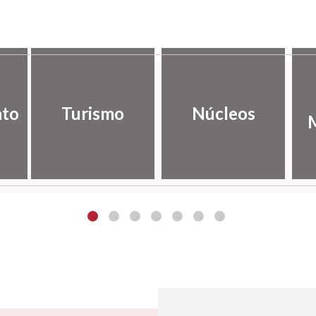
nto
Turismo
Núcleos
M