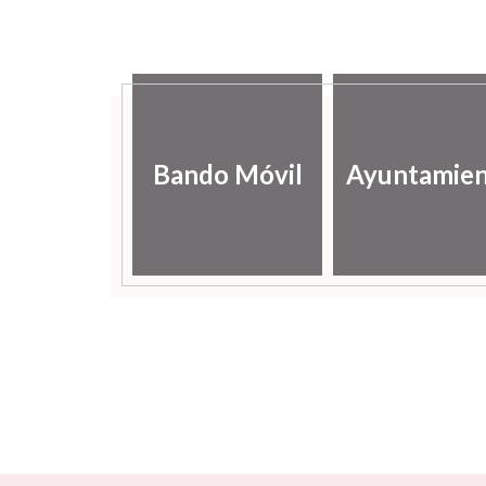
lería de
Bando Móvil
Ayuntamie
ágenes