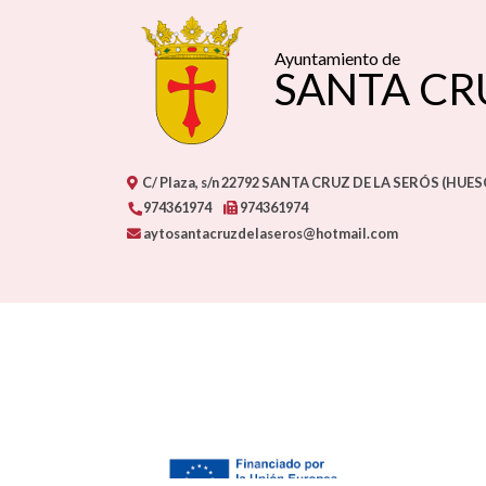
Ayuntamiento de
SANTA CR
C/ Plaza, s/n
22792
SANTA CRUZ DE LA SERÓS (HUES
974361974
974361974
aytosantacruzdelaseros@hotmail.com