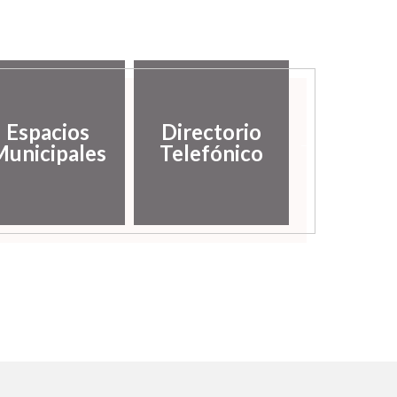
Espacios
Directorio
Galería
unicipales
Telefónico
imáge