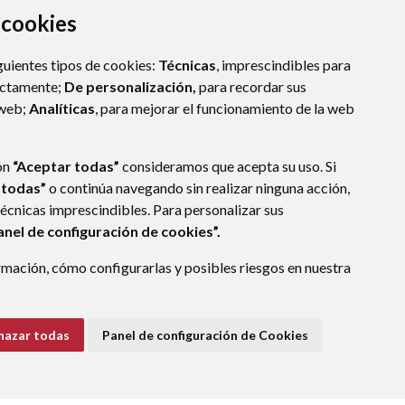
a cookies
guientes tipos de cookies:
Técnicas
, imprescindibles para
ectamente;
De personalización,
para recordar sus
 web;
Analíticas
, para mejorar el funcionamiento de la web
ón
“Aceptar todas”
consideramos que acepta su uso. Si
 todas”
o continúa navegando sin realizar ninguna acción,
técnicas imprescindibles. Para personalizar sus
anel de configuración de cookies”.
E DATOS
ACCESIBILIDAD
POLÍTICA DE COOKIES
mación, cómo configurarlas y posibles riesgos en nuestra
ENLACE EXTERNO A
hazar todas
Panel de configuración de Cookies