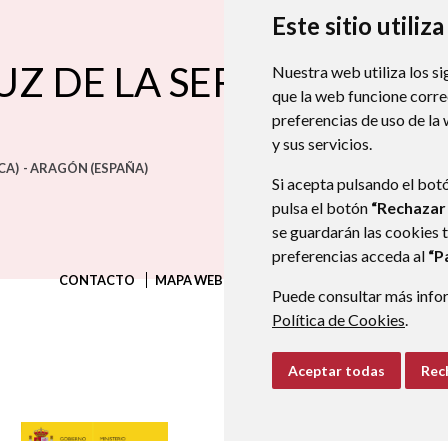
Este sitio utiliz
UZ DE LA SERÓS
Nuestra web utiliza los si
que la web funcione corr
preferencias de uso de la
y sus servicios.
CA)
- ARAGÓN
(ESPAÑA)
Si acepta pulsando el bot
pulsa el botón
“Rechazar
se guardarán las cookies 
preferencias acceda al
“P
CONTACTO
MAPA WEB
AVISO LEGAL
PROTECCIÓN D
Puede consultar más infor
Política de Cookies
.
Aceptar todas
Rec