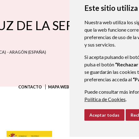
Este sitio utiliz
UZ DE LA SERÓS
Nuestra web utiliza los si
que la web funcione corr
preferencias de uso de la
y sus servicios.
CA)
- ARAGÓN
(ESPAÑA)
Si acepta pulsando el bot
pulsa el botón
“Rechazar
se guardarán las cookies 
preferencias acceda al
“P
CONTACTO
MAPA WEB
AVISO LEGAL
PROTECCIÓN D
Puede consultar más infor
Política de Cookies
.
Aceptar todas
Rec