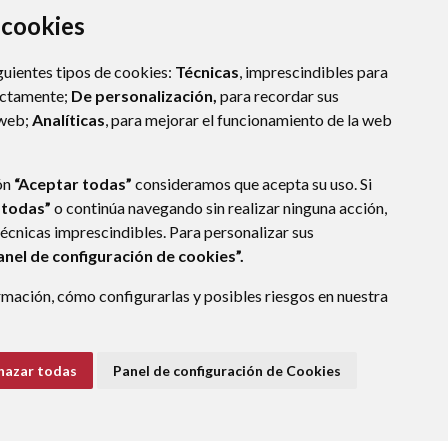
a cookies
guientes tipos de cookies:
Técnicas
, imprescindibles para
ectamente;
De personalización,
para recordar sus
 web;
Analíticas
, para mejorar el funcionamiento de la web
ón
“Aceptar todas”
consideramos que acepta su uso. Si
 todas”
o continúa navegando sin realizar ninguna acción,
técnicas imprescindibles. Para personalizar sus
anel de configuración de cookies”.
E DATOS
ACCESIBILIDAD
POLÍTICA DE COOKIES
mación, cómo configurarlas y posibles riesgos en nuestra
ENLACE EXTERNO A
hazar todas
Panel de configuración de Cookies