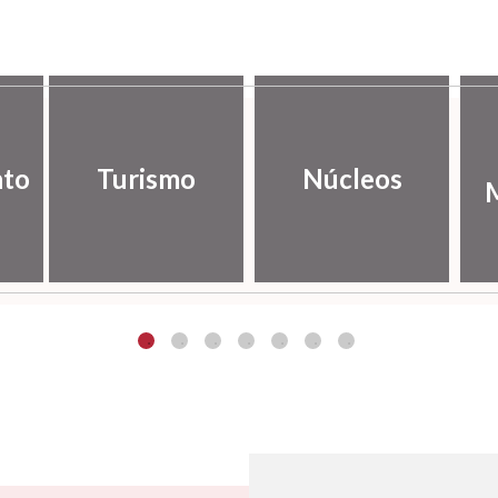
nto
Turismo
Núcleos
M