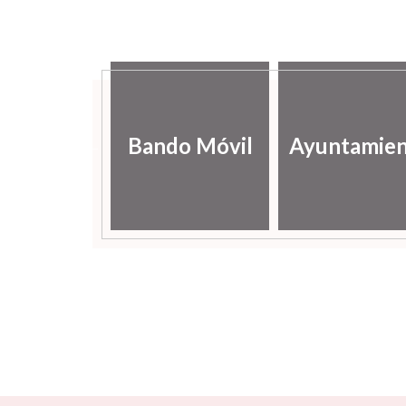
lería de
Bando Móvil
Ayuntamie
ágenes