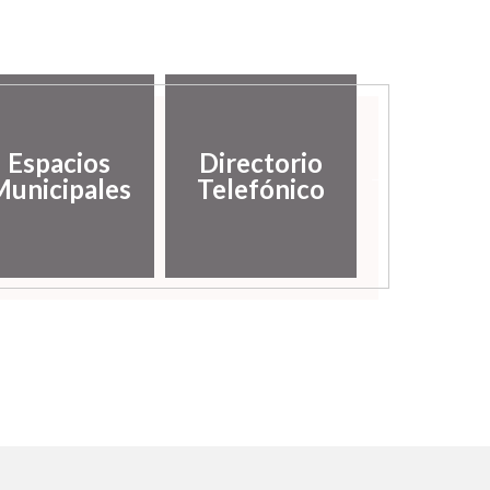
Espacios
Directorio
Galería
unicipales
Telefónico
imáge