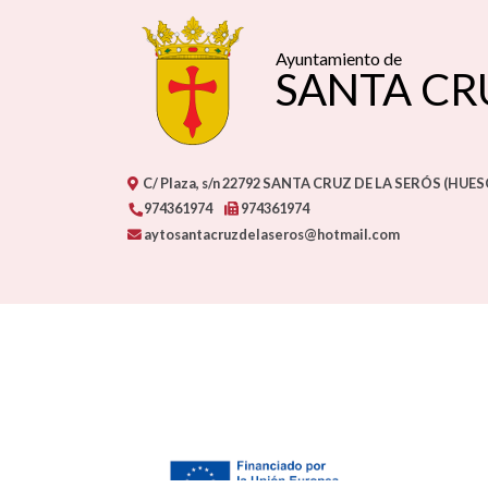
Ayuntamiento de
SANTA CR
C/ Plaza, s/n
22792
SANTA CRUZ DE LA SERÓS (HUES
974361974
974361974
aytosantacruzdelaseros@hotmail.com